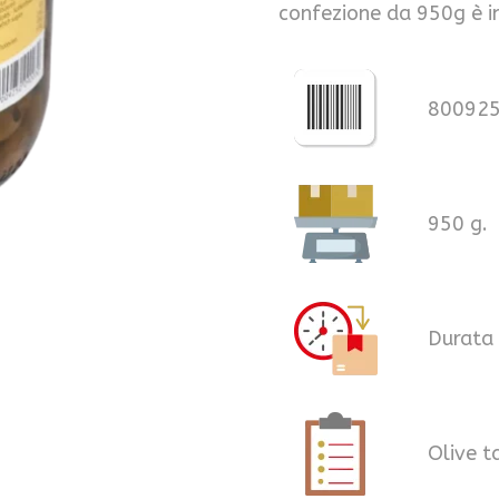
confezione da 950g è in
80092
950 g.
Durata 
Olive t