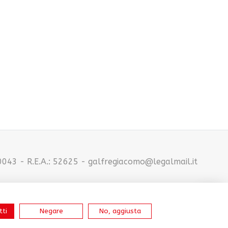
0043 - R.E.A.: 52625 - galfregiacomo@legalmail.it
tti
Negare
No, aggiusta