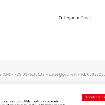
Categoria:
Olive
 (CN) - +39 0175.30133 - sales@galfre.it - P.I. 0008325
Accettare tu
orare il nostro sito Web, mostrare contenuti
CREDITS
-
PRIVACY POLICY