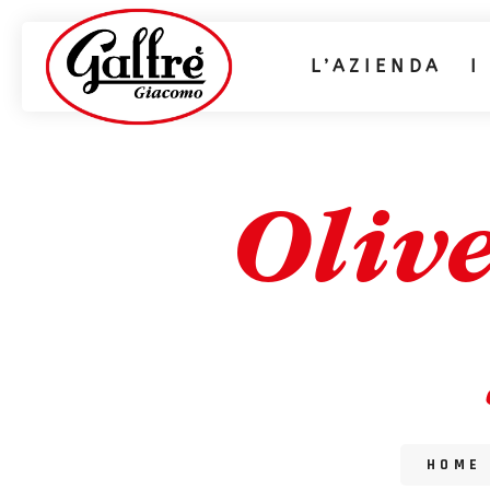
L’AZIENDA
I
Oliv
HOME