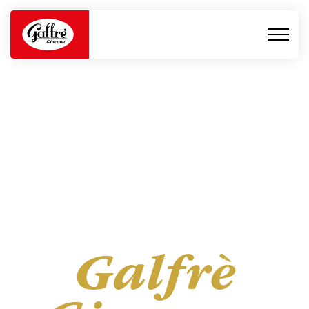
Antipasti della tradizione
piemontese
Galfrè