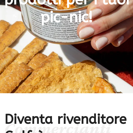
pic-nic!
Diventa rivenditore
Commercianti