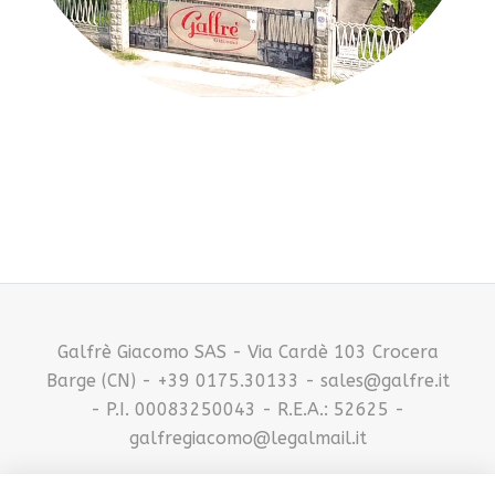
Galfrè Giacomo SAS - Via Cardè 103 Crocera
Barge (CN) - +39 0175.30133 - sales@galfre.it
- P.I. 00083250043 - R.E.A.: 52625 -
galfregiacomo@legalmail.it