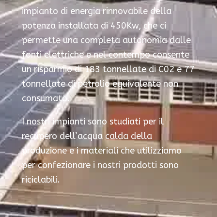
impianto di energia rinnovabile della
potenza installata di 450Kw, che ci
permette una completa autonomia dalle
fonti elettriche e nel contempo consente
un risparmio di 183 tonnellate di C02 e 77
tonnellate di petrolio equivalente non
consumato.
I nostri impianti sono studiati per il
recupero dell’acqua calda della
produzione e i materiali che utilizziamo
per confezionare i nostri prodotti sono
riciclabili.