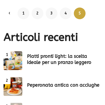
P
1
2
3
4
5
P
r
a
e
v
g
Articoli
recenti
i
o
u
i
s
p
Piatti pronti light: la scelta
n
a
ideale per un pranzo leggero
g
e
a
z
Peperonata antica con acciughe
i