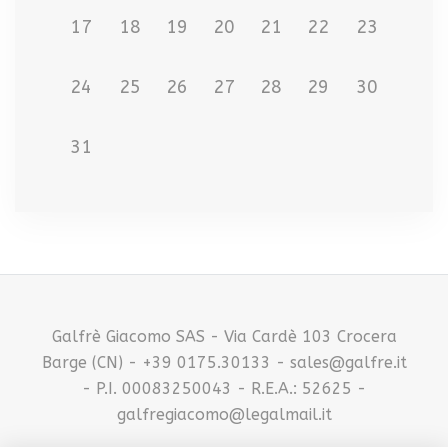
r
17
18
19
20
21
22
23
t
24
25
26
27
28
29
30
i
31
c
o
l
i
Galfrè Giacomo SAS - Via Cardè 103 Crocera
Barge (CN) - +39 0175.30133 - sales@galfre.it
- P.I. 00083250043 - R.E.A.: 52625 -
galfregiacomo@legalmail.it